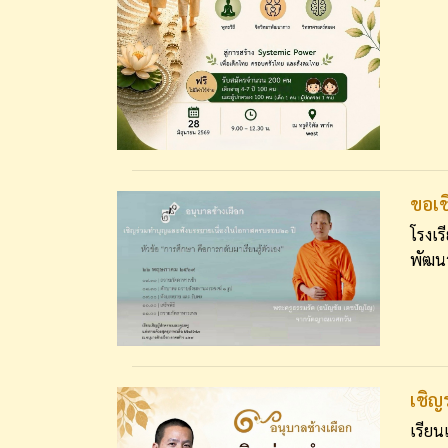
ขอเช
โรงเร
พัฒนา
เชิญ
เรียน