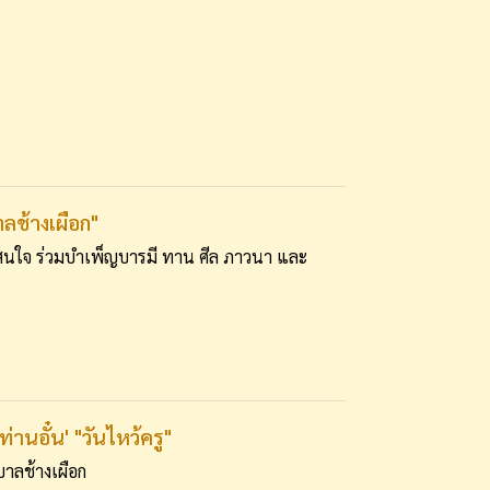
ช้างเผือก"
่สนใจ ร่วมบำเพ็ญบารมี ทาน ศีล ภาวนา และ
นอั๋น' "วันไหว้ครู"
บาลช้างเผือก