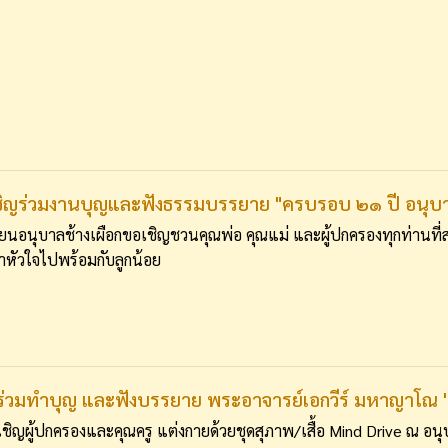
ิญร่วมงานบุญและฟังธรรมบรรยาย "ครบรอบ ๒๑ ปี อนุบาล
ียนอนุบาลช้างเผือกขอเชิญชวนคุณพ่อ คุณแม่ และผู้ปกครองทุกท่านที
หัวใจไปพร้อมกับลูกน้อย
ร่วมทำบุญ และฟังบรรยาย พระอาจารย์เอกวีร์ มหาญาโณ 'ท่า
เชิญผู้ปกครองและคุณครู แต่งกายด้วยชุดสุภาพ/เสื้อ Mind Drive ณ อนุ