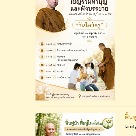
ฟื้น
fami