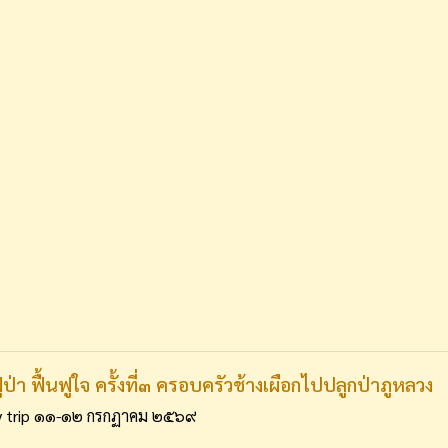
ฟูป่า ฟื้นฟูใจ ครั้งที่๓ ครอบครัวช้างเผือกไปปลูกป่าภูหลวง
ly trip ๑๑-๑๒ กรกฏาคม ๒๕๖๙