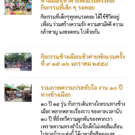
ช้างเผือกเข้าค่ายพักแรมครั้งที่๗
กิจกรรมที่เด็ก ๆ รอคอย
กิจกรรมที่เด็กๆทุกคนรอคอย ได้ใช้ชีวิตอยู่
เพื่อน ร่วมสร้างความรัก ความสามัคคี ความ
กล้าหาญ และอดทน ไปด้วยกัน
กิจกรรมช้างเผือกเข้าค่ายพักแรมครั้ง
ที่ ๙ ๑๕-๑๖ มกราคม ๒๕๕๘
รวมภาพความประทับใจ งาน ๑๐ ปี
ทางช้างเผือก
๑๐ ปี ๑๔ รุ่น กับการเดินทางไกลบนทางช้าง
เผือก หลากหลายเรื่องราว ของกาลเวลานับ
๑๐ ปี ที่ยิ่งทวีความผูกพันของพวกเรา
เพราะความทรงจำในวัยเด็กไม่เคยลืมเลือน
ไปจากบ้านแห่งนี้ ได้เวลาที่ธุลีทองและ