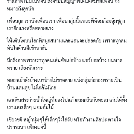
วาดภาพในมโนทัศน์ ถึงคำมั่นสัญญาที่ได้นัดหมายเพื่อน ซึ่ง
หมายถึงลูกนัด
เพื่อนลูก เรานัดเพื่อนเรา เพื่อนกลุ่มนี้แหละที่ห้อมล้อมอุ้มชูลูก
เราอีกแรงหรือหลายแรง
ให้เติบโตบนโลกที่สนุกสนานและแสนจะปลอดภัย เพราะทุกคน
หันใจด้านดีเข้าหากัน
นึกถึงภาพพวกเราทุกคนเล่นซักเย่อบ้าง แชร์บอลบ้าง บนหาด
ทราย เสียงหัวเราะ
หยอกเย้าดังบ้างเบาบ้างไม่ขาดสาย แบ่งกลุ่มก่อกองทรายเป็น
บ้านแสนสุข ไม่ใกล้ไม่ไกล
แลเห็นสระว่ายน้ำใหญ่ที่มองไปแล้วกลมกลืนกับทะเล เล่นได้ทั้ง
เราและเด็กๆ แซมต้มไม้
เขียวขจี หญ้านุ่มๆให้เด็กๆวิ่งไล่จับ หรือทำงานศิลปะ ตามใจ
ปรารถนา เพียงแค่นี้