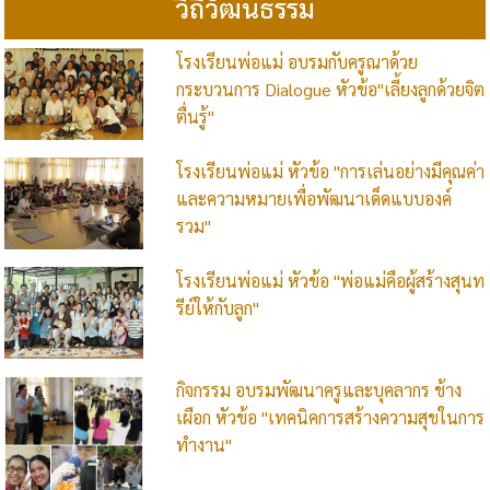
วิถีวัฒนธรรม
โรงเรียนพ่อแม่ อบรมกับครูณาด้วย
กระบวนการ Dialogue หัวข้อ"เลี้ยงลูกด้วยจิต
ตื่นรู้"
โรงเรียนพ่อแม่ หัวข้อ "การเล่นอย่างมีคุณค่า
และความหมายเพื่อพัฒนาเด็ดแบบองค์
รวม"
โรงเรียนพ่อแม่ หัวข้อ "พ่อแม่คือผู้สร้างสุนท
รีย์ให้กับลูก"
กิจกรรม อบรมพัฒนาครูและบุคลากร ช้าง
เผือก หัวข้อ "เทคนิคการสร้างความสุขในการ
ทำงาน"