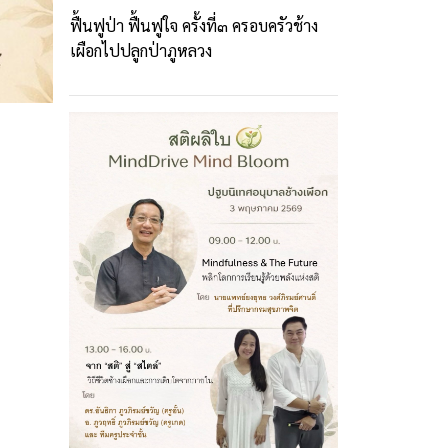
ฟื้นฟูป่า ฟื้นฟูใจ ครั้งที่๓ ครอบครัวช้าง
เผือกไปปลูกป่าภูหลวง