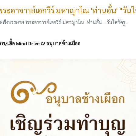
ะอาจารย์เอกวีร์ มหาญาโณ 'ท่านอั๋น' "วันไห
ฟังบรรยาย-พระอาจารย์เอกวีร์-มหาญาโณ--ท่านอั๋น---วันไหว้ครู-
าพ/เสื้อ Mind Drive ณ อนุบาลช้างเผือก