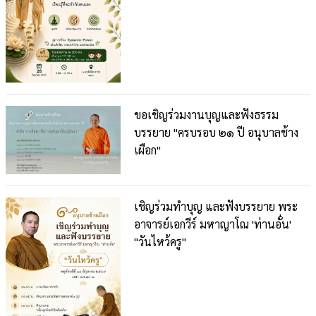
ขอเชิญร่วมงานบุญและฟังธรรม
บรรยาย "ครบรอบ ๒๑ ปี อนุบาลช้าง
เผือก"
เชิญร่วมทำบุญ และฟังบรรยาย พระ
อาจารย์เอกวีร์ มหาญาโณ 'ท่านอั๋น'
"วันไหว้ครู"