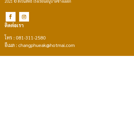
2021 © สงวนสิทธิ์ โรงเรียนอนุบาลช้างเผือก
ติดต่อเรา
โทร : 081-311-2580
อีเมล :
changphueak@hotmai.com