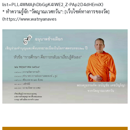
list=PLL4WMAjhDbGgK4IWE2_Z-PAp2D4dHEmiX)
* ทำความรู้จัก "วัดญาณเวศกวัน": [เว็บไซต์ทางการของวัด]
(https://www.watnyanaves