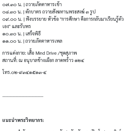
๐๗.๓๐ น. | ถวายภัตตาหารเช้า
๐๘.๓๐ น. | ตักบาตร ถวายสังฆทานพระสงฆ์ ๓ รูป
๐๙.๐๐ น. | ฟังบรรยาย หัวข้อ "การศึกษา คือการกลับมาเรียนรู้ตัว
เอง" และรับพร
๑๐.๓๐ น. | เสร็จพิธี
๑๑.๐๐ น. | ถวายภัตตาหารเพล
การแต่งกาย: เสื้อ Mind Drive /ชุดสุภาพ
สถานที่: ณ อนุบาลช้างเผือก ลาดพร้าว ๑๒๔
โทร.๐๒-๙๓๔๑๕๑๓-๔
----------------------------
แนะนำพระวิทยากร: