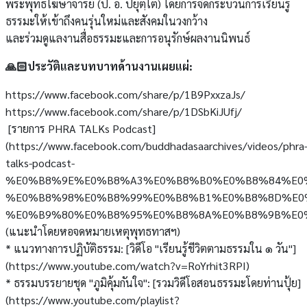
พระพุทธโฆษาจารย์ (ป. อ. ปยุตฺโต) โดยการจัดกระบวนการเรียนรู้
ธรรมะให้เข้าถึงคนรุ่นใหม่และสังคมในวงกว้าง
และร่วมดูแลงานสื่อธรรมะและการอนุรักษ์ผลงานนิพนธ์
🙏🏻ประวัติและบทบาทด้านงานเผยแผ่:
https://www.facebook.com/share/p/1B9PxxzaJs/
https://www.facebook.com/share/p/1DSbKiJUfj/
[รายการ PHRA TALKs Podcast]
(https://www.facebook.com/buddhadasaarchives/videos/phra
talks-podcast-
%E0%B8%9E%E0%B8%A3%E0%B8%B0%E0%B8%84%E0
%E0%B8%98%E0%B8%99%E0%B8%B1%E0%B8%8D%E0
%E0%B9%80%E0%B8%95%E0%B8%8A%E0%B8%9B%E0%B
(แนะนำโดยหอจดหมายเหตุพุทธทาสฯ)
* แนวทางการปฏิบัติธรรม: [วิดีโอ "เรียนรู้ชีวิตตามธรรมใน ๑ วัน"]
(https://www.youtube.com/watch?v=RoYrhit3RPI)
* ธรรมบรรยายชุด "ภูมิคุ้มกันใจ": [รวมวิดีโอสอนธรรมะโดยท่านปุ้ย]
(https://www.youtube.com/playlist?