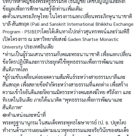
บทบาทสำคัญของพระครูธรรมรัต (ธนัญชัย เตชปัญโญ)และลิงก์
ข้อมูลเพื่อการศึกษาและรู้จักท่านเพิ่มเติม:
🪷ตัวแทนพระภิกษุไทย ในโครงการแลกเปลี่ยนพระภิกษุนานาชาติ
บาลี-สันสกฤต (Pali and Sanskrit International Bhikkhu Exchange
Program - PSIBEP)โดยได้เดินทางไปกล่าวสุนทรพจน์และร่วมพิธี
เปิดโครงการ ณ มหาวิทยาลัยสงฆ์ Gaden Shartse Monastic
University ประเทศอินเดีย
*ท่านเป็นผู้ร่วมเสวนาธรรมกับคณะพระนานาชาติ เพื่อแลกเปลี่ยน
ข้อวัตรปฏิบัติและการประยุกต์ใช้พุทธธรรมเพื่อการพัฒนาและ
สันติภาพโลก
*ผู้ร่วมขับเคลื่อนต่อยอดความสัมพันธ์ระหว่างสายธรรมบาลีและ
สันสกฤต เพื่อสลายข้อจำกัดระหว่างสายธรรมที่แตกต่าง เพื่อสร้าง
ความเข้าใจอันดีและกัลยาณมิตรระหว่างคณะสงฆ์ไทย ศรีลังกา และ
ทิเบตในอินเดีย ภายใต้แนวคิด "พุทธธรรมเพื่อการพัฒนาและ
สันติภาพ"
🪷ตำแหน่งและหน้าที่
พระครูฐานานุกรม ในสมเด็จพระพุทธโฆษาจารย์ (ป. อ. ปยุตฺโต)
ทำงานด้านการเผยแผ่ตามแนวพุทธธรรมและอริยวินัยของสมเด็จ